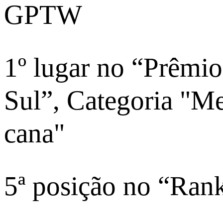
GPTW
1º lugar no “Prêmi
Sul”, Categoria "M
cana"
5ª posição no “Ra