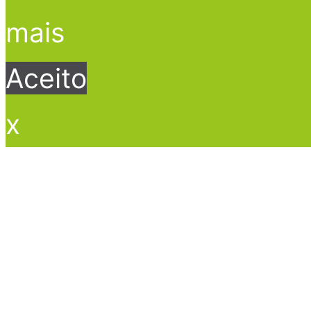
mais
Aceito
x