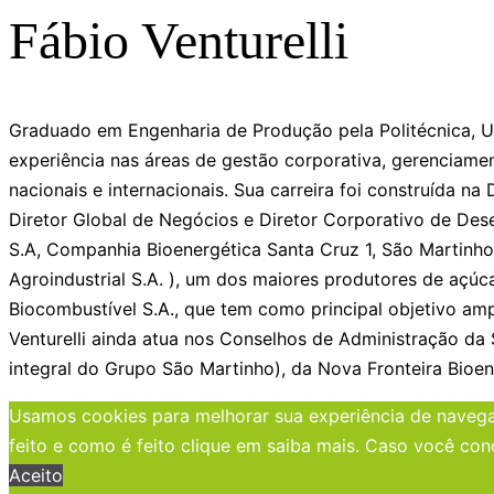
Fábio Venturelli
Graduado em Engenharia de Produção pela Politécnica, U
experiência nas áreas de gestão corporativa, gerenciame
nacionais e internacionais. Sua carreira foi construída 
Diretor Global de Negócios e Diretor Corporativo de Des
S.A, Companhia Bioenergética Santa Cruz 1, São Martinho L
Agroindustrial S.A. ), um dos maiores produtores de açúc
Biocombustível S.A., que tem como principal objetivo amp
Venturelli ainda atua nos Conselhos de Administração da 
integral do Grupo São Martinho), da Nova Fronteira Bioen
Usamos cookies para melhorar sua experiência de navegaç
feito e como é feito clique em saiba mais. Caso você con
Aceito