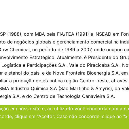
SP (1988), com MBA pela FIA/FEA (1991) e INSEAD em Font
nto de negócios globais e gerenciamento comercial na indú
na Dow Chemical, no período de 1989 a 2007, onde ocupou ca
envolvimento Estratégico. Atualmente, é Presidente do Gr
ogística e Participações S.A., Vale do Piracicaba S.A., No
ar e etanol do país, e da Nova Fronteira Bioenergia S.A, e
liar a produção de etanol na região Centro-oeste, através 
SMA Indústria Química S.A (São Martinho & Amyris), da Val
ergia S.A. e do Centro de Tecnologia Canavieira S.A.
ão em nosso site e, ao utilizá-lo você concorda com a nos
corde, clique em "Aceito". Caso não concorde, clique no "x