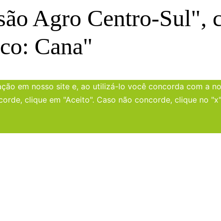
são Agro Centro-Sul", c
co: Cana"
ão em nosso site e, ao utilizá-lo você concorda com a nos
corde, clique em "Aceito". Caso não concorde, clique no "x