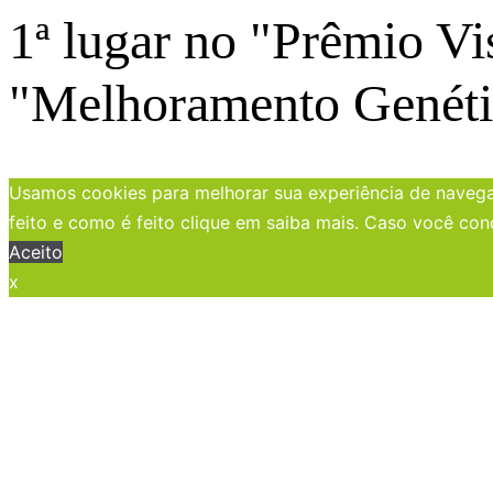
1ª lugar no "Prêmio Vi
"Melhoramento Genéti
Usamos cookies para melhorar sua experiência de navegaç
feito e como é feito clique em saiba mais. Caso você con
Aceito
x