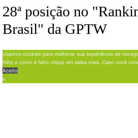
28ª posição no "Ranki
Brasil" da GPTW
Usamos cookies para melhorar sua experiência de navegaç
feito e como é feito clique em saiba mais. Caso você con
Aceito
x