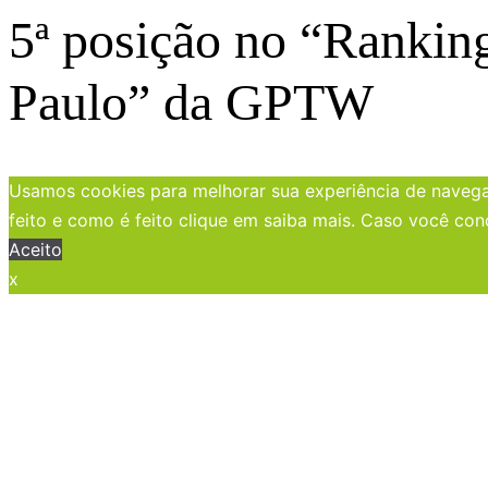
5ª posição no “Rankin
Paulo” da GPTW
Usamos cookies para melhorar sua experiência de navegaç
feito e como é feito clique em saiba mais. Caso você con
Aceito
x