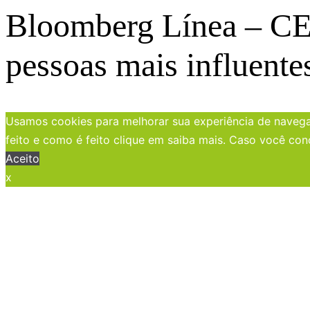
Bloomberg Línea – CEO
pessoas mais influente
Usamos cookies para melhorar sua experiência de navegaç
feito e como é feito clique em saiba mais. Caso você con
Aceito
x