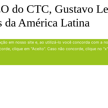
 do CTC, Gustavo Leit
s da América Latina
ão em nosso site e, ao utilizá-lo você concorda com a nos
corde, clique em "Aceito". Caso não concorde, clique no "x