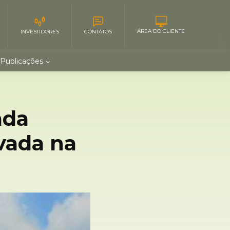
ÁREA DO CLIENTE
INVESTIDORES
CONTATOS
Publicações
ada
vada na