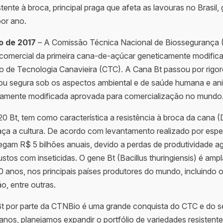
tente à broca, principal praga que afeta as lavouras no Brasil
or ano.
o de 2017
– A Comissão Técnica Nacional de Biossegurança 
o comercial da primeira cana-de-açúcar geneticamente modific
o de Tecnologia Canavieira (CTC). A Cana Bt passou por rigo
u segura sob os aspectos ambiental e de saúde humana e anim
amente modificada aprovada para comercialização no mundo
 Bt, tem como característica a resistência à broca da cana (D
aça a cultura. De acordo com levantamento realizado por espec
am R$ 5 bilhões anuais, devido a perdas de produtividade agrí
stos com inseticidas. O gene Bt (Bacillus thuringiensis) é amp
20 anos, nos principais países produtores do mundo, incluindo o
o, entre outras.
t por parte da CTNBio é uma grande conquista do CTC e do s
anos, planejamos expandir o portfólio de variedades resistent