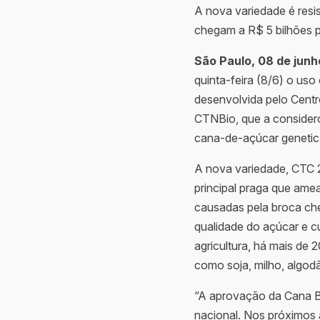
A nova variedade é resis
chegam a R$ 5 bilhões p
São Paulo, 08 de junh
quinta-feira (8/6) o us
desenvolvida pelo Centr
CTNBio, que a considero
cana-de-açúcar genetic
A nova variedade, CTC 20
principal praga que ame
causadas pela broca cheg
qualidade do açúcar e cu
agricultura, há mais de 
como soja, milho, algodã
“A aprovação da Cana B
nacional. Nos próximos 