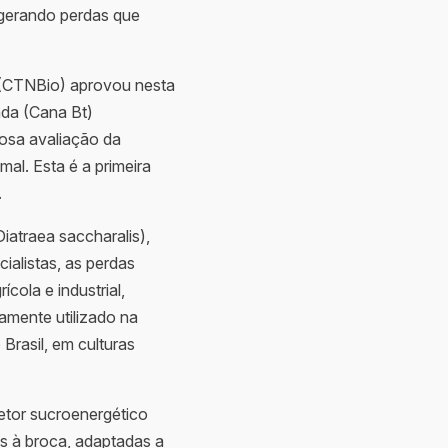
, gerando perdas que
(CTNBio) aprovou nesta
ada (Cana Bt)
rosa avaliação da
al. Esta é a primeira
.
iatraea saccharalis),
ialistas, as perdas
cola e industrial,
lamente utilizado na
 Brasil, em culturas
etor sucroenergético
es à broca, adaptadas a