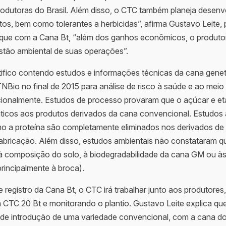
odutoras do Brasil. Além disso, o CTC também planeja desenv
etos, bem como tolerantes a herbicidas”, afirma Gustavo Leite,
 que com a Cana Bt, “além dos ganhos econômicos, o produtor 
estão ambiental de suas operações”.
tifico contendo estudos e informações técnicas da cana gene
NBio no final de 2015 para análise de risco à saúde e ao mei
cionalmente. Estudos de processo provaram que o açúcar e etan
ticos aos produtos derivados da cana convencional. Estudos 
mo a proteína são completamente eliminados nos derivados d
abricação. Além disso, estudos ambientais não constataram qu
à composição do solo, à biodegradabilidade da cana GM ou às
rincipalmente à broca).
 registro da Cana Bt, o CTC irá trabalhar junto aos produtores
a CTC 20 Bt e monitorando o plantio. Gustavo Leite explica qu
 de introdução de uma variedade convencional, com a cana d