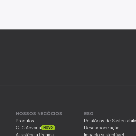
NOSSOS NEGÓCIOS
ESG
Produtos
Relatórios de Sustentabil
CTC Advana
Descarbonização
NOVO
Assistência técnica
Impacto sustentável