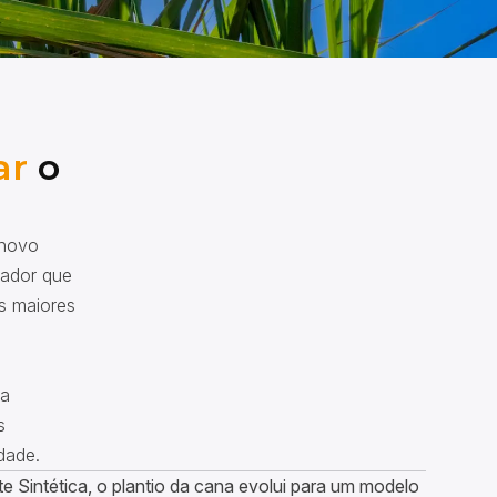
ar
o
 novo
vador que
as maiores
na
s
dade.
 Sintética, o plantio da cana evolui para um modelo