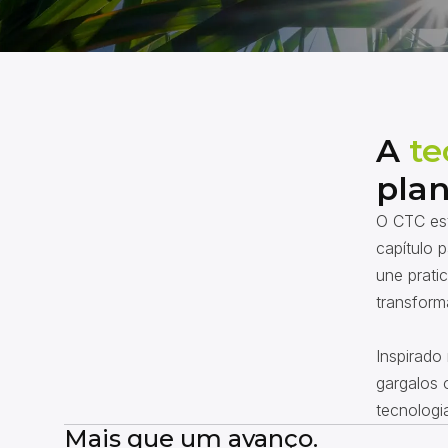
A
te
plan
O CTC est
capítulo 
une prati
transform
Inspirado
gargalos 
tecnologi
Mais que um avanço.