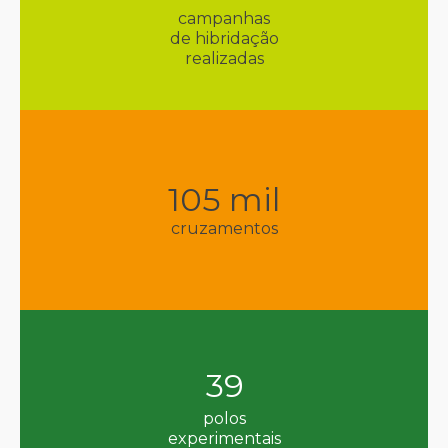
campanhas
de hibridação
realizadas
105
mil
cruzamentos
39
polos
experimentais