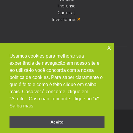
Imprensa
Carreiras
Investidores
x
Fazenda Santo Antônio, S/N, Bairro Santo Antônio
Piracicaba - SP - CEP 13400-970
Usamos cookies para melhorar sua
Caixa Postal 162
experiência de navegação em nosso site e,
Política de privacidade
ao utilizá-lo você concorda com a nossa
CGF
política de cookies. Para saber claramente o
Guia Prático P2P
que é feito e como é feito clique em saiba
mais. Caso você concorde, clique em
"Aceito". Caso não concorde, clique no "x".
Saiba mais
Aceito
©
2026
CTC. Todos os direitos reservados
Powered by